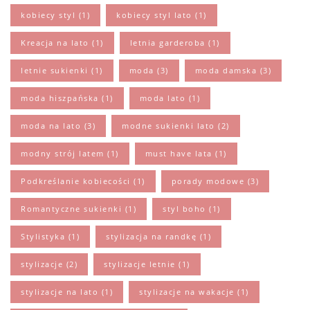
kobiecy styl
(1)
kobiecy styl lato
(1)
Kreacja na lato
(1)
letnia garderoba
(1)
letnie sukienki
(1)
moda
(3)
moda damska
(3)
moda hiszpańska
(1)
moda lato
(1)
moda na lato
(3)
modne sukienki lato
(2)
modny strój latem
(1)
must have lata
(1)
Podkreślanie kobiecości
(1)
porady modowe
(3)
Romantyczne sukienki
(1)
styl boho
(1)
Stylistyka
(1)
stylizacja na randkę
(1)
stylizacje
(2)
stylizacje letnie
(1)
stylizacje na lato
(1)
stylizacje na wakacje
(1)