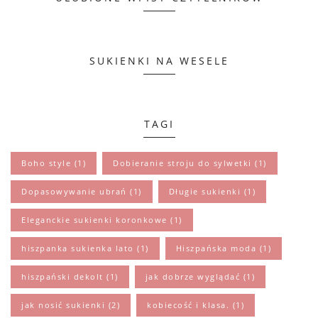
SUKIENKI NA WESELE
TAGI
Boho style
(1)
Dobieranie stroju do sylwetki
(1)
Dopasowywanie ubrań
(1)
Długie sukienki
(1)
Eleganckie sukienki koronkowe
(1)
hiszpanka sukienka lato
(1)
Hiszpańska moda
(1)
hiszpański dekolt
(1)
jak dobrze wyglądać
(1)
jak nosić sukienki
(2)
kobiecość i klasa.
(1)