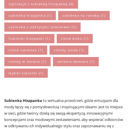
stylizacje z sukienką hiszpanką
(6)
sukienka hiszpanka
(1)
sukienka na randkę
(1)
sukienka z odkrytymi ramionami
(1)
Sukienki hiszpanki
(1)
trend boho
(1)
trend sukienek
(1)
trendy moda
(1)
trendy w modzie
(1)
ubrania damskie
(1)
wybór sukienki
(1)
Sukienka Hiszpanka
to wirtualna przestrzeń, gdzie entuzjazm dla
mody łączy się z pomysłowością i inspirującymi ideami. Jest to miejsce
w sieci, gdzie twórcy dzielą się swoją ekspertyzą, innowacyjnymi
koncepcjami oraz modowymi zestawieniami, aby wspierać odbiorców
w odkrywaniu ich indywidualnego stylu oraz zapoznawaniu się z